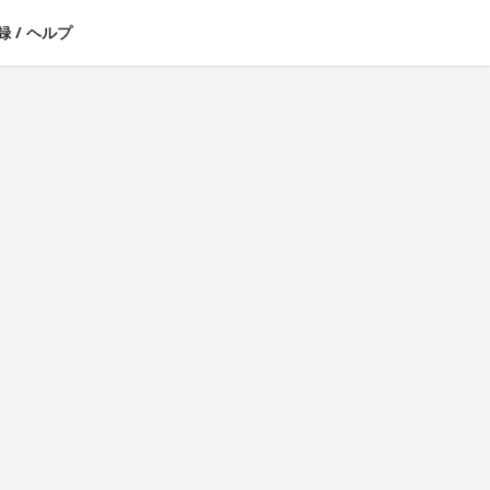
録
/
ヘルプ