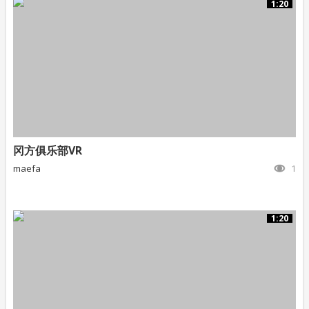
1:20
冈方俱乐部VR
maefa
1
1:20