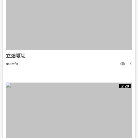
立畑堰坝
maefa
19
2:20