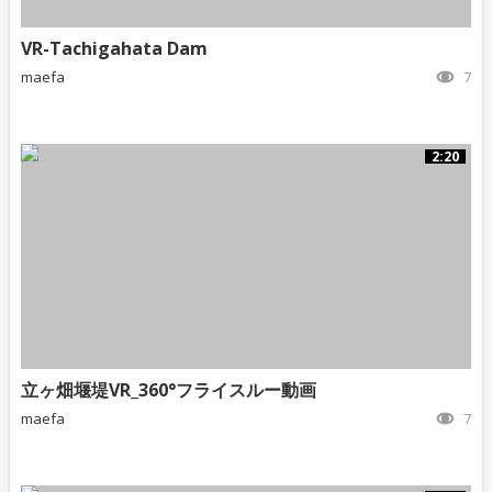
VR-Tachigahata Dam
maefa
7
2:20
立ヶ畑堰堤VR_360°フライスルー動画
maefa
7