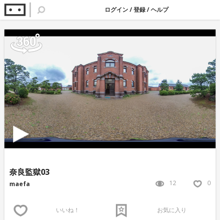
ログイン
/
登録
/
ヘルプ
奈良監獄03
12
0
maefa
いいね！
お気に入り