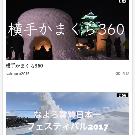
8:52
横手かまくら360
sakupro2015
518
2:56