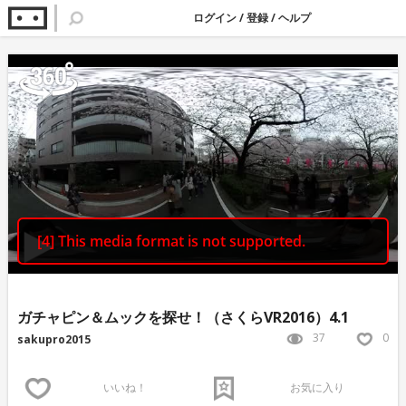
ログイン
/
登録
/
ヘルプ
ガチャピン＆ムックを探せ！（さくらVR2016）4.1
37
0
sakupro2015
いいね！
お気に入り