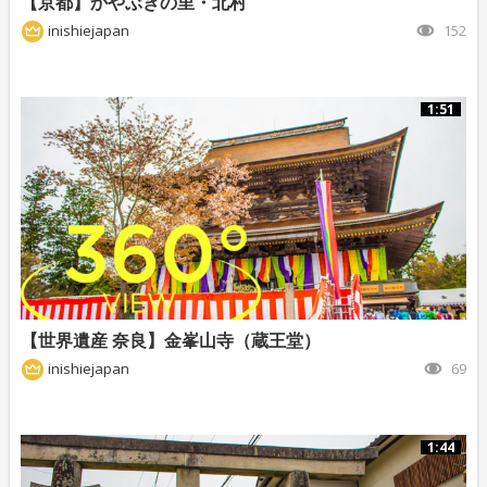
【京都】かやぶきの里・北村
inishiejapan
152
1:51
【世界遺産 奈良】金峯山寺（蔵王堂）
inishiejapan
69
1:44