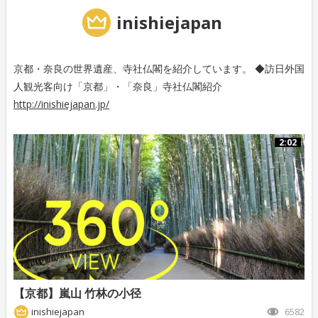
inishiejapan
京都・奈良の世界遺産、寺社仏閣を紹介しています。 ◆訪日外国
人観光客向け「京都」・「奈良」寺社仏閣紹介
http://inishiejapan.jp/
2:02
【京都】嵐山 竹林の小径
inishiejapan
6582