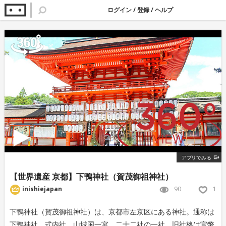
ログイン
/
登録
/
ヘルプ
アプリでみる
【世界遺産 京都】下鴨神社（賀茂御祖神社）
90
1
inishiejapan
下鴨神社（賀茂御祖神社）は、京都市左京区にある神社。通称は
下鴨神社。式内社、山城国一宮、二十二社の一社。旧社格は官幣