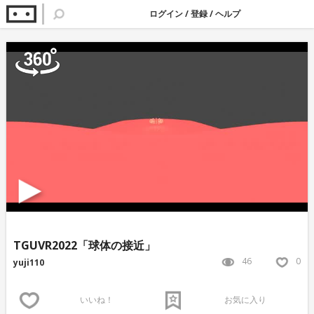
ログイン
/
登録
/
ヘルプ
TGUVR2022「球体の接近」
46
0
yuji110
いいね！
お気に入り