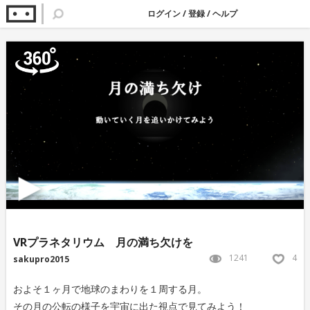
ログイン
/
登録
/
ヘルプ
VRプラネタリウム 月の満ち欠けを
1241
4
sakupro2015
およそ１ヶ月で地球のまわりを１周する月。
その月の公転の様子を宇宙に出た視点で見てみよう！