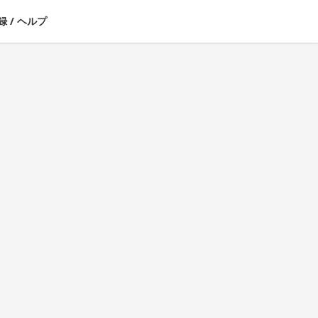
録
/
ヘルプ