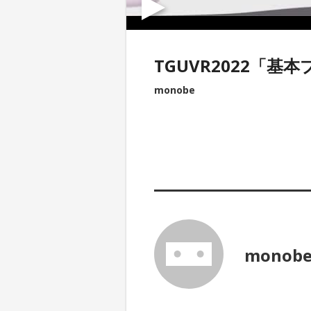
TGUVR2022「基
monobe
monob