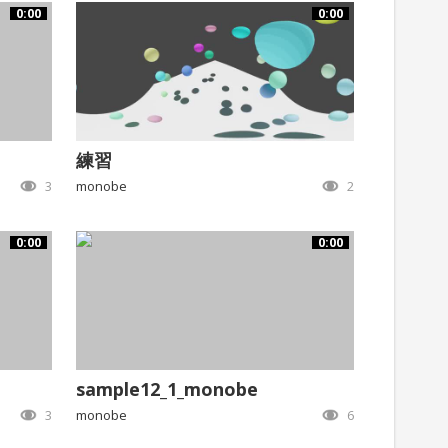
0:00
0:00
練習
3
monobe
2
0:00
0:00
sample12_1_monobe
3
monobe
6