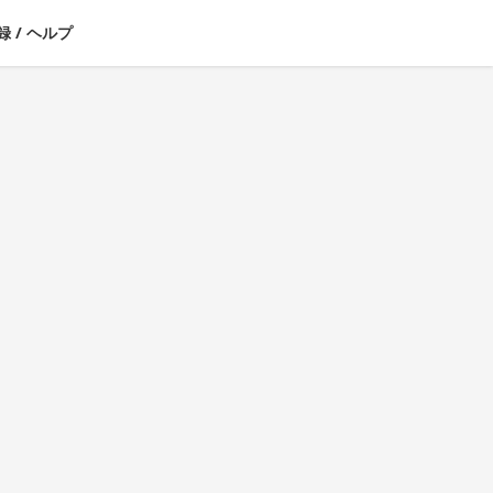
録
/
ヘルプ