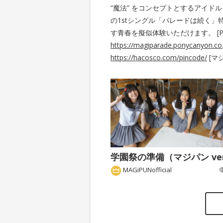
“魔法” をコンセプトとするアイド
の1stシングル「パレードは続く」特
す青春を擬似体験いただけます。 [P
https://magiparade.ponycanyon.co.
https://hacosco.com/pincode/
[マ
学園祭の準備（マジパン ver
MAGiPUNofficial