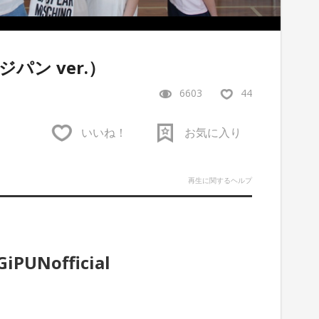
パン ver.）
6603
44
いいね！
お気に入り
再生に関するヘルプ
iPUNofficial