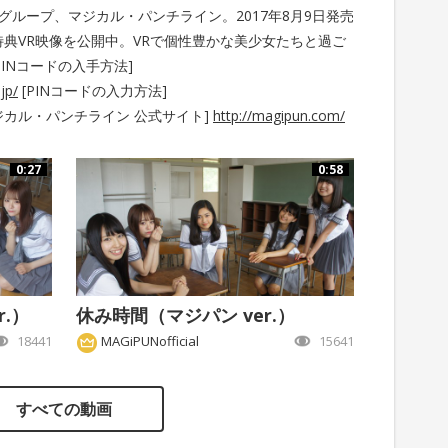
ルグループ、マジカル・パンチライン。2017年8月9日発売
典VR映像を公開中。VRで個性豊かな美少女たちと過ご
INコードの入手方法]
jp/
[PINコードの入力方法]
ジカル・パンチライン 公式サイト]
http://magipun.com/
0:27
0:58
.）
休み時間（マジパン ver.）
18441
MAGiPUNofficial
15641
すべての動画