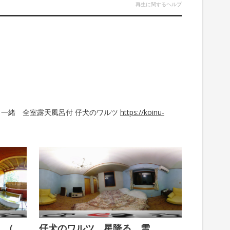
再生に関するヘルプ
も一緒 全室露天風呂付 仔犬のワルツ
https://koinu-
仔犬のワルツ 星降る 雪 （露天風呂）
仔犬のワルツ 星降る 雪