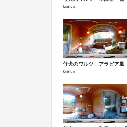
koinuw
koinuw