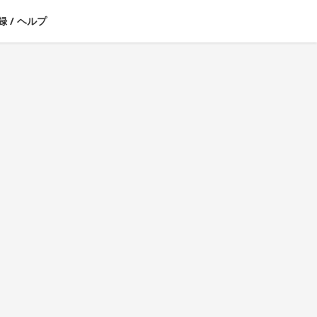
録
/
ヘルプ