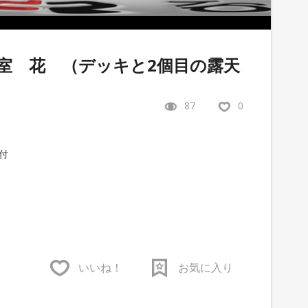
室 花 （デッキと2個目の露天
87
0
付
いいね！
お気に入り