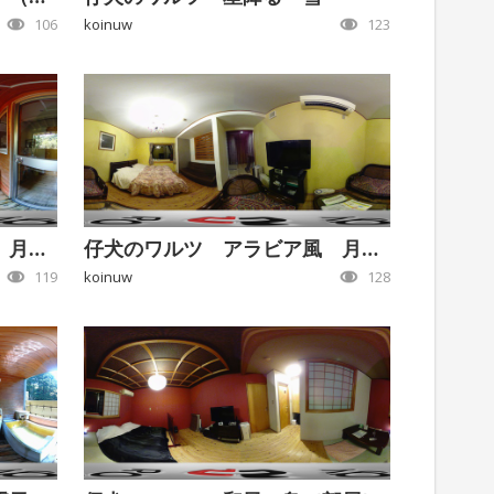
106
koinuw
123
仔犬のワルツ アラビア風 月 （露天風呂）
仔犬のワルツ アラビア風 月 （部屋）
119
koinuw
128