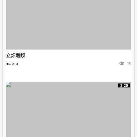
立畑堰坝
maefa
19
2:20