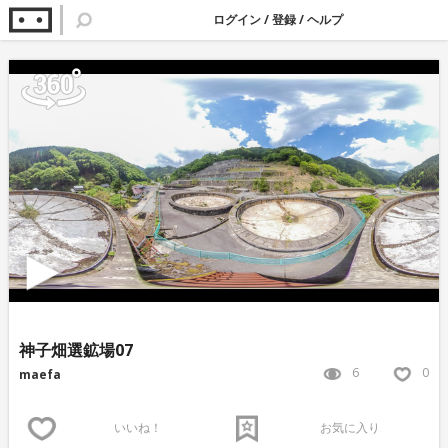
ログイン
/
登録
/
ヘルプ
神子畑選鉱場07
6
0
maefa
いいね！
お気に入り