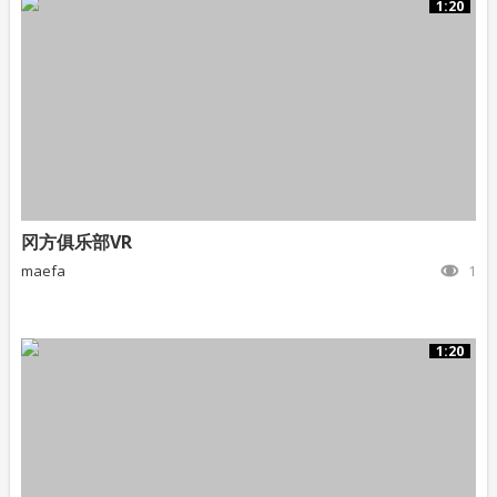
1:20
冈方俱乐部VR
maefa
1
1:20