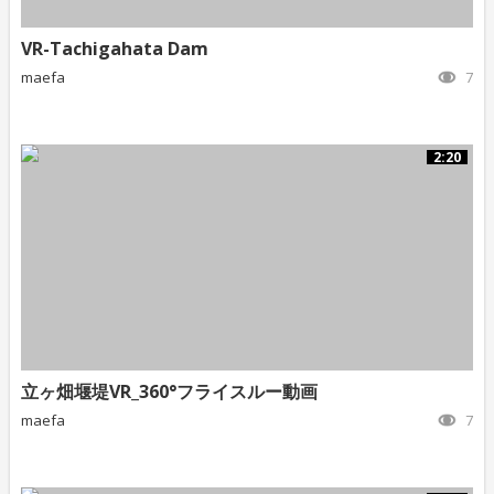
VR-Tachigahata Dam
maefa
7
2:20
立ヶ畑堰堤VR_360°フライスルー動画
maefa
7