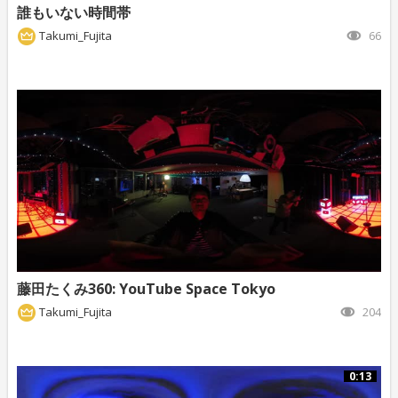
誰もいない時間帯
Takumi_Fujita
66
藤田たくみ360: YouTube Space Tokyo
Takumi_Fujita
204
0:13