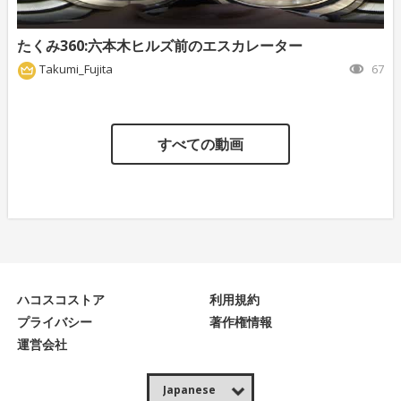
たくみ360:六本木ヒルズ前のエスカレーター
Takumi_Fujita
67
すべての動画
ハコスコストア
利用規約
プライバシー
著作権情報
運営会社