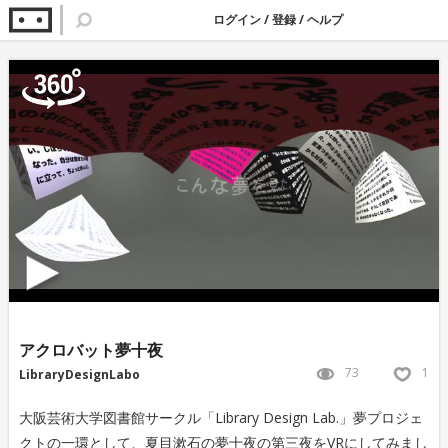
ログイン
/
登録
/
ヘルプ
アクロバット夢十夜
73
1
LibraryDesignLabo
大阪芸術大学図書館サークル「Library Design Lab.」夢プロジェ
クトの一環として、夏目漱石の夢十夜の第三夜をVRにしてみまし