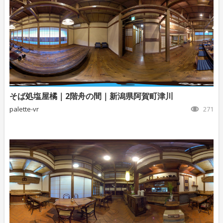
そば処塩屋橘｜2階舟の間｜新潟県阿賀町津川
palette-vr
271