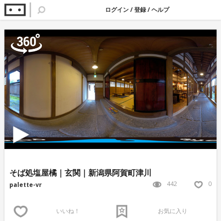
ログイン
/
登録
/
ヘルプ
そば処塩屋橘｜玄関｜新潟県阿賀町津川
442
0
palette-vr
いいね！
お気に入り