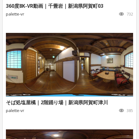
360度8K-VR動画｜千畳岩｜新潟県阿賀町03
palette-vr
732
そば処塩屋橘｜2階踊り場｜新潟県阿賀町津川
palette-vr
385