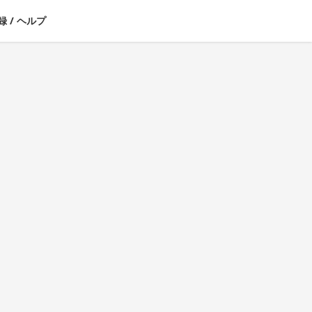
録
/
ヘルプ