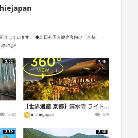
shiejapan
紹介しています。 ◆訪日外国人観光客向け「京都」・
ejapan.jp/
2:02
7:46
【世界遺産 京都】清水寺 ライトアップ
6582
inishiejapan
679
2:59
2:46