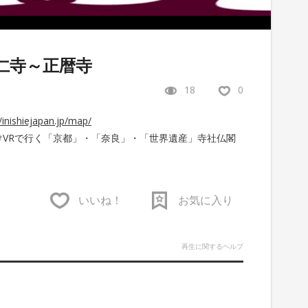
仁寺～正暦寺
18
0
//inishiejapan.jp/map/
人観光客向けVRで行く「京都」・「奈良」・「世界遺産」寺社仏閣
いいね！
お気に入り
再生に関するヘルプ