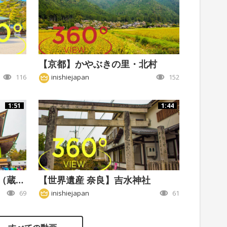
【京都】かやぶきの里・北村
116
inishiejapan
152
1:51
1:44
【世界遺産 奈良】金峯山寺（蔵王堂）
【世界遺産 奈良】吉水神社
69
inishiejapan
61