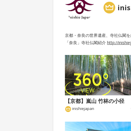
ini
京都・奈良の世界遺産、寺社仏閣を
「奈良」寺社仏閣紹介
http://inishi
【京都】嵐山 竹林の小径
inishiejapan