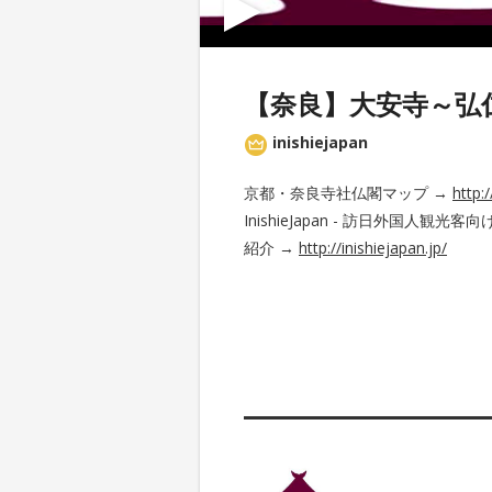
【奈良】大安寺～弘
inishiejapan
京都・奈良寺社仏閣マップ →
http:
InishieJapan - 訪日外国
紹介 →
http://inishiejapan.jp/