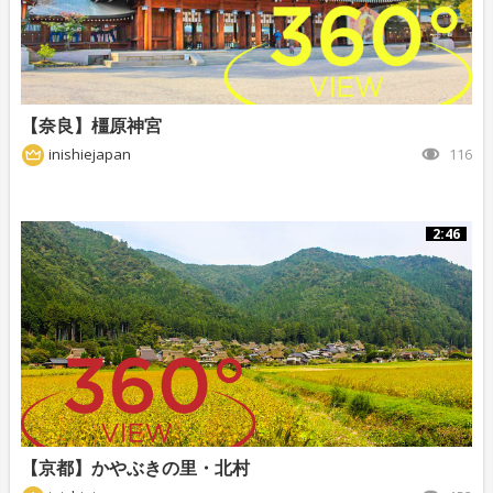
【奈良】橿原神宮
inishiejapan
116
2:46
【京都】かやぶきの里・北村