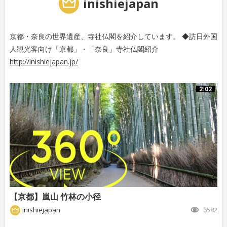
inishiejapan
京都・奈良の世界遺産、寺社仏閣を紹介しています。 ◆訪日外国
人観光客向け「京都」・「奈良」寺社仏閣紹介
http://inishiejapan.jp/
2:02
【京都】嵐山 竹林の小径
inishiejapan
6582