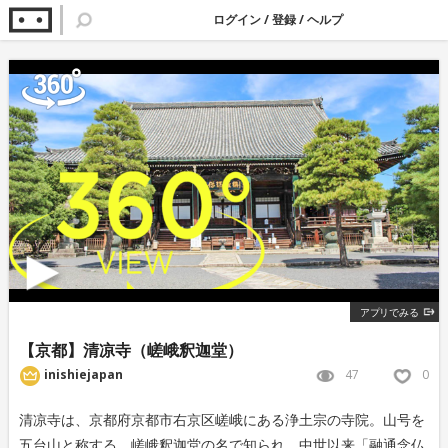
ログイン
/
登録
/
ヘルプ
アプリでみる
【京都】清凉寺（嵯峨釈迦堂）
47
0
inishiejapan
清凉寺は、京都府京都市右京区嵯峨にある浄土宗の寺院。山号を
五台山と称する。嵯峨釈迦堂の名で知られ、中世以来「融通念仏