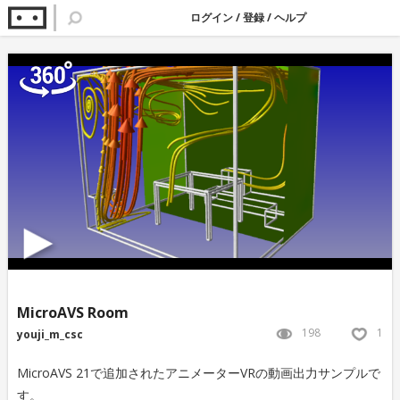
ログイン
/
登録
/
ヘルプ
MicroAVS Room
198
1
youji_m_csc
MicroAVS 21で追加されたアニメーターVRの動画出力サンプルで
す。