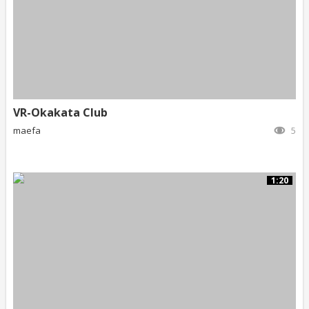
VR-Okakata Club
maefa
5
1:20