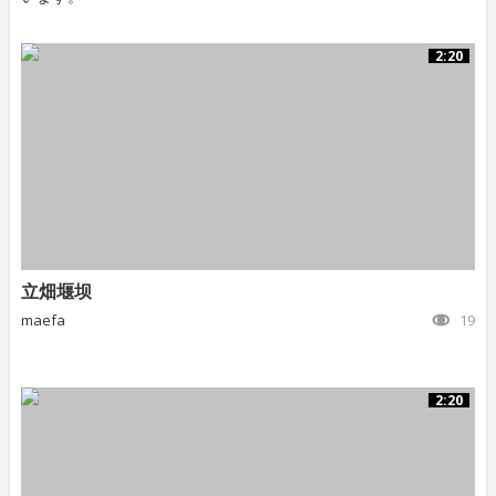
2:20
立畑堰坝
maefa
19
2:20