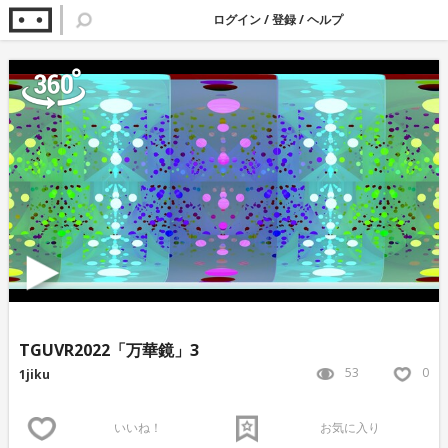
ログイン
/
登録
/
ヘルプ
TGUVR2022「万華鏡」3
53
0
1jiku
いいね！
お気に入り