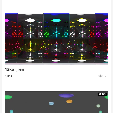
13kai_ren
1jiku
20
0:00