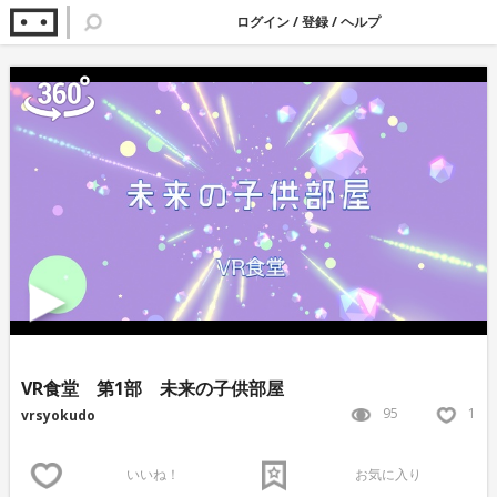
ログイン
/
登録
/
ヘルプ
VR食堂 第1部 未来の子供部屋
95
1
vrsyokudo
いいね！
お気に入り