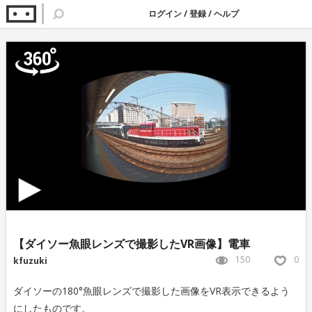
ログイン
/
登録
/
ヘルプ
【ダイソー魚眼レンズで撮影したVR画像】電車
150
0
kfuzuki
ダイソーの180°魚眼レンズで撮影した画像をVR表示できるよう
にしたものです。