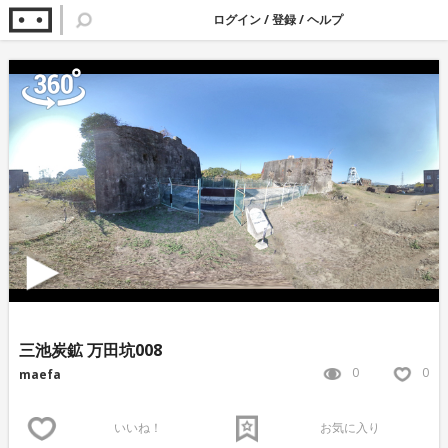
ログイン
/
登録
/
ヘルプ
三池炭鉱 万田坑008
0
0
maefa
いいね！
お気に入り