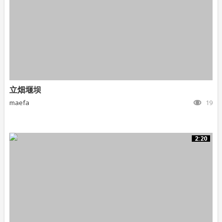
立畑堰坝
maefa
19
2:20