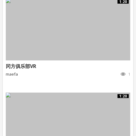
1:20
冈方俱乐部VR
maefa
1
1:20