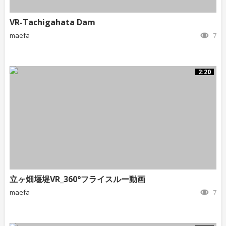
VR-Tachigahata Dam
maefa
7
2:20
立ヶ畑堰堤VR_360°フライスルー動画
maefa
7