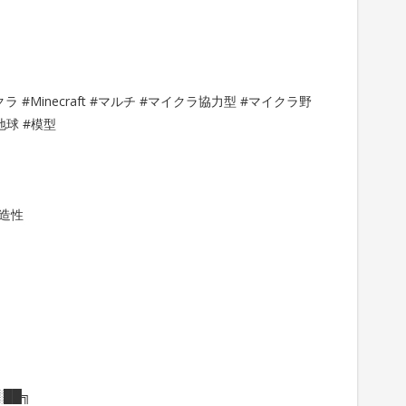
クラ #Minecraft #マルチ #マイクラ協力型 #マイクラ野
地球 #模型
創造性
░██╗