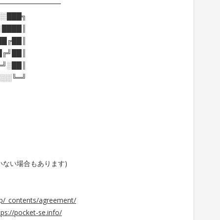
━━━━━━━━━
░░███╗
░████║
██╔██║
█╔╝██║
═╝░██║
░░░╚═╝
いない場合もあります)
.jp/_contents/agreement/
tps://pocket-se.info/