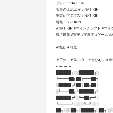
プレイ：NATIKIN
実装の上流工程：NATIKIN
実装の下流工程：NATIKIN
編集：NATIKIN
#NATIKIN #マインクラフト #マイ
戦 #建築 #実況 #実況者 #ゲーム #
--------------
#地図 ＃箱庭
------------
＃工作 ＃学ぶ力 ＃遊び心 ＃
------------
██████╗░░██████╗░
╚════██╗██╔═══██╗
░█████╔╝██║██╗██║
░╚═══██╗╚██████╔╝
██████╔╝░╚═██╔═╝░
╚═════╝░░░░╚═╝░░░
██╗░░░██╗░█████╗░██╗░░