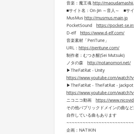
音楽：魔王魂
http://maoudamashii
■サイト名：On-Jin ～音人～ ■
MusMus
http://musmus.main.jp
PocketSound
https://pocket-se.in
D-elf
https://www.d-elf.com/
音楽素材「PeriTune」
URL：
https://peritune.com/
制作者：むつき醒(Sei Mutsuki)
ノタの森
http://notanomori.net/
▶TheFatRat - Unityゟ
https://www.youtube.com/watch
▶TheFatRat - TheFatRat - Jackpot
https://www.youtube.com/watch?
ニコニコ動画
https://www.nicovid
その他パプリックドメインの曲など
自作している曲もあります
~~~~~~~~~~~~~~~~~~~~~~~~~
企画：NATIKIN