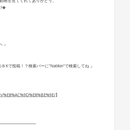
動画を見てくれてありがとう。
🔶
へ 』
Kで投稿！？検索バーに”Natikin”で検索してね 』
ee.com/%E8%AC%9D%E8%BE%9E/
】
━━━━━━━━━