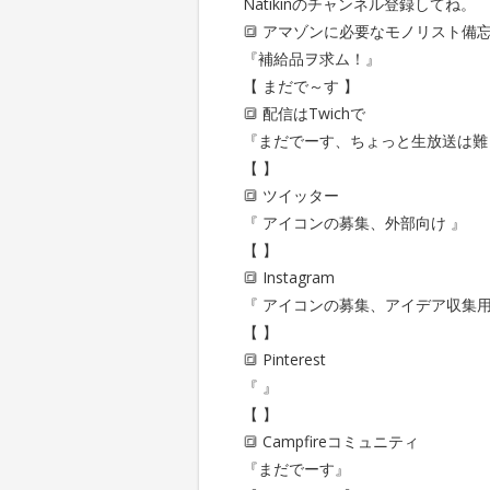
Natikinのチャンネル登録してね。
🔳 アマゾンに必要なモノリスト備
『補給品ヲ求ム！』
【 まだで～す 】
🔳 配信はTwichで
『まだでーす、ちょっと生放送は難し
【 】
🔳 ツイッター
『 アイコンの募集、外部向け 』
【 】
🔳 Instagram
『 アイコンの募集、アイデア収集用
【 】
🔳 Pinterest
『 』
【 】
🔳 Campfireコミュニティ
『まだでーす』