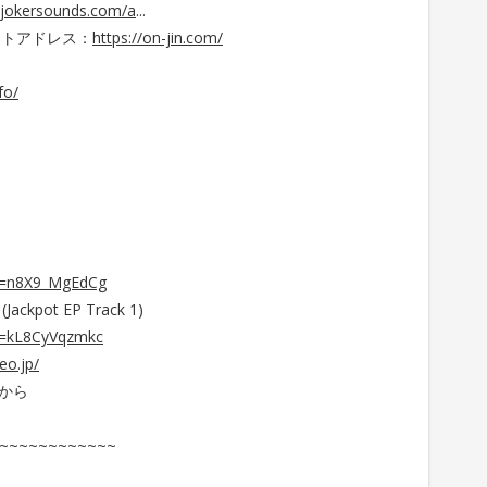
.jokersounds.com/a
...
サイトアドレス：
https://on-jin.com/
fo/
?v=n8X9_MgEdCg
 (Jackpot EP Track 1)ゟ
v=kL8CyVqzmkc
eo.jp/
から
~~~~~~~~~~~~