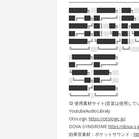
━━━━━━━━━━━━━━━━
██████╗░░██████╗░███╗░
██╔══██╗██╔════╝░████╗
██████╦╝██║░░██╗░██╔██
██╔══██╗██║░░╚██╗██║╚█
██████╦╝╚██████╔╝██║░╚
╚═════╝░░╚═════╝░╚═╝░░
░██████╗███████╗
██╔════╝██╔════╝
╚█████╗░█████╗░░
░╚═══██╗██╔══╝░░
██████╔╝███████╗
╚═════╝░╚══════╝
🔳 使用素材サイト(音楽は使用して
YoutubeAudioLibraly
OtoLogic
https://otologic.jp/
DOVA-SYNDROME
https://dova-s
効果音素材：ポケットサウンド -
ht