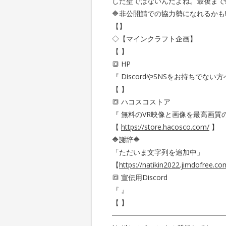
した壁ではないんだよね。最後まで
🔷非公開鯖での協力勢になれるかも!?
【】
◇【マインクラフト企画】
【 】
🔳 HP
『 DiscordやSNSをお持ちでない方
【 】
🔳 ハコスコストア
『 無料のVR映像と画像を最高画質の８
【
https://store.hacosco.com/
】
🔷謝辞🔶
「ただいま文字列を追加中」
【
https://natikin2022.jimdofr
🔳 宣伝用Discord
『 』
【 】
━━━━━━━━━━━━━━━━