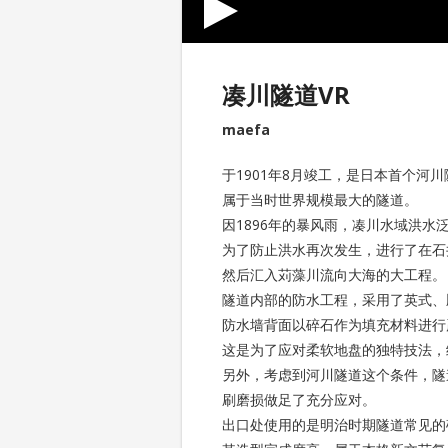
凑川隧道VR
maefa
于1901年8月竣工，是日本首个河
属于当时世界规模最大的隧道。
因1896年的暴风雨，凑川水域洪水
为了防止洪水再次发生，进行了在石
然后汇入苅藻川流向大海的大工程。
隧道内部的防水工程，采用了英式、
防水墙背面以碎石作为填充材料进行
这是为了应对柔软地盘的独特技法，
另外，考虑到河川隧道这个条件，隧
刷磨损做足了充分应对。
出口处使用的是明治时期隧道常见的