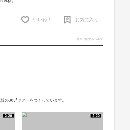
兴风格。
いいね！
お気に入り
再生に関するヘルプ
墟の360°ツアーをつくっています。
2:20
2:20