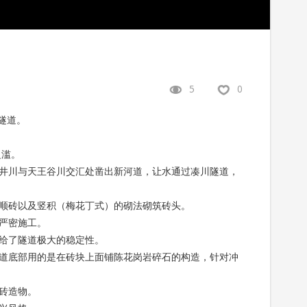
5
0
川隧道。
泛滥。
井川与天王谷川交汇处凿出新河道，让水通过凑川隧道，
顺砖以及竖积（梅花丁式）的砌法砌筑砖头。
严密施工。
给了隧道极大的稳定性。
道底部用的是在砖块上面铺陈花岗岩碎石的构造，针对冲
砖造物。