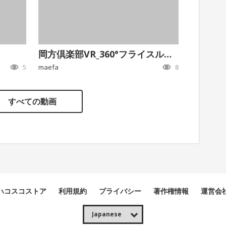
岡方倶楽部VR_360°フライスルー動画
5
maefa
8
すべての動画
ハコスコストア
利用規約
プライバシー
著作権情報
運営会