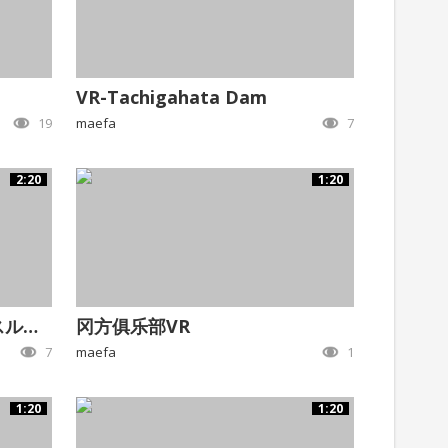
VR-Tachigahata Dam
19
maefa
7
2:20
1:20
立ヶ畑堰堤VR_360°フライスルー動画
冈方俱乐部VR
7
maefa
1
1:20
1:20