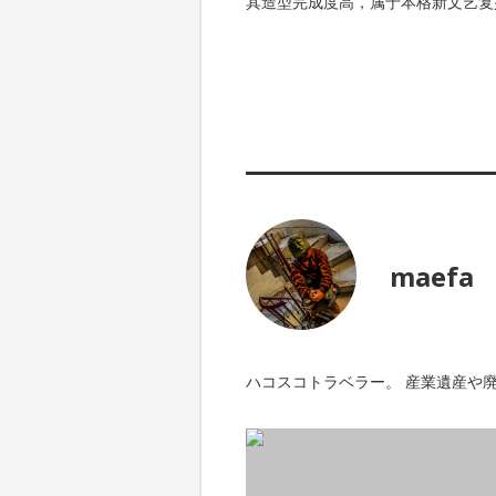
其造型完成度高，属于本格新文艺复
maefa
ハコスコトラベラー。 産業遺産や廃