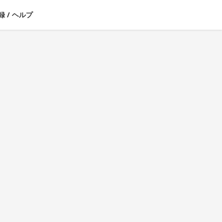
録
/
ヘルプ