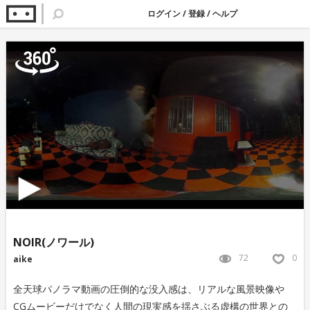
ログイン
/
登録
/
ヘルプ
NOIR(ノワール)
72
0
aike
全天球パノラマ動画の圧倒的な没入感は、リアルな風景映像や
CGムービーだけでなく人間の現実感を揺さぶる虚構の世界との