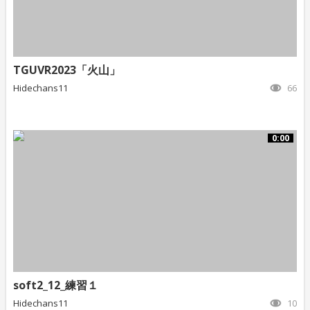
TGUVR2023「火山」
Hidechans11
66
0:00
soft2_12_練習１
Hidechans11
10