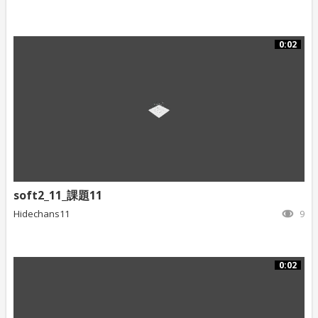
0:02
soft2_11_課題11
Hidechans11
9
0:02