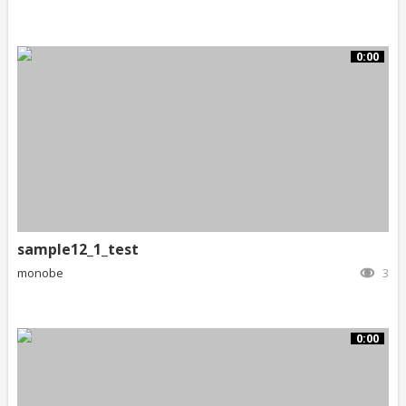
0:00
sample12_1_test
monobe
3
0:00