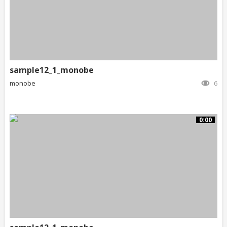
sample12_1_monobe
monobe
6
0:00