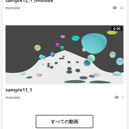
sample12_1_monobe
monobe
34
0:00
sample11_1
monobe
3
すべての動画