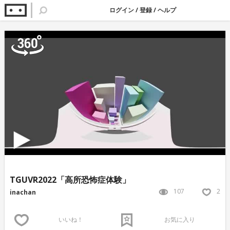
ログイン
/
登録
/
ヘルプ
TGUVR2022「高所恐怖症体験」
107
2
inachan
いいね！
お気に入り