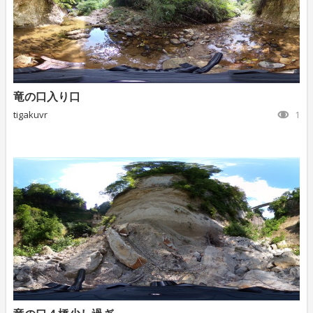
竜の口入り口
tigakuvr
1