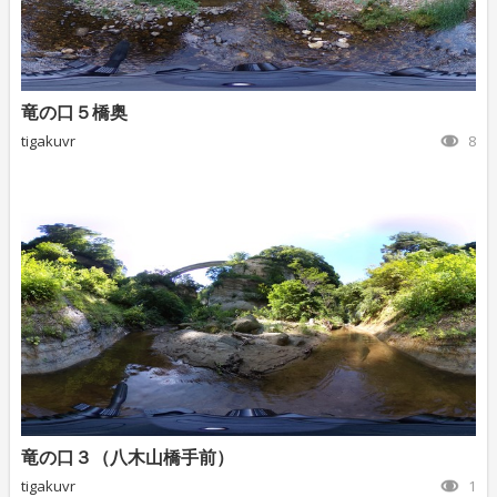
竜の口５橋奥
tigakuvr
8
竜の口３（八木山橋手前）
tigakuvr
1