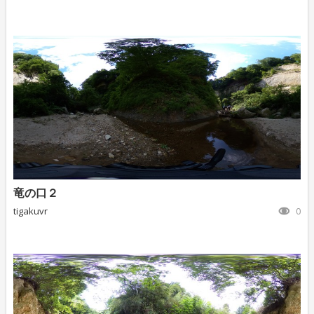
竜の口２
tigakuvr
0