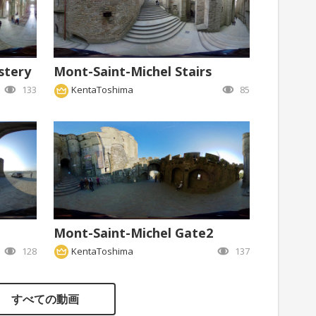
stery
Mont-Saint-Michel Stairs
133
KentaToshima
85
Mont-Saint-Michel Gate2
128
KentaToshima
137
すべての動画