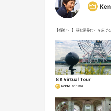
Ken
【福祉×VR】 福祉業界にVRを広
８K Virtual Tour
KentaToshima