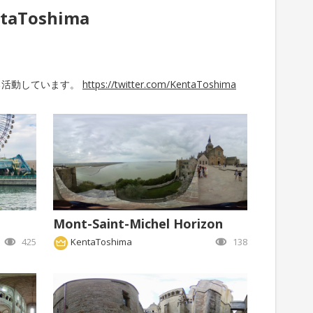
taToshima
げる活動しています。
https://twitter.com/KentaToshima
Mont-Saint-Michel Horizon
425
KentaToshima
138