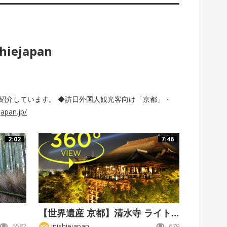
shiejapan
紹介しています。 ◆訪日外国人観光客向け「京都」・
ejapan.jp/
2:02
7:46
【世界遺産 京都】清水寺 ライトアップ
6582
inishiejapan
679