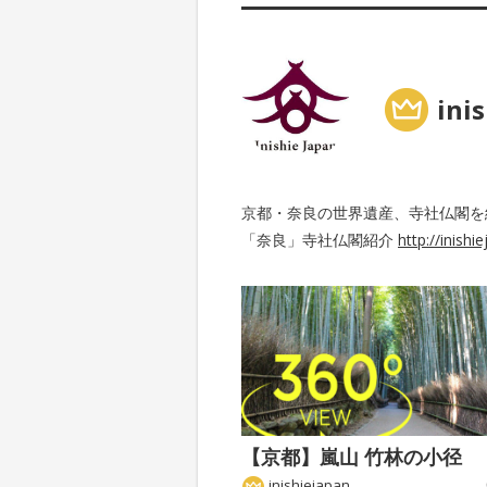
ini
京都・奈良の世界遺産、寺社仏閣を
「奈良」寺社仏閣紹介
http://inishi
【京都】嵐山 竹林の小径
inishiejapan