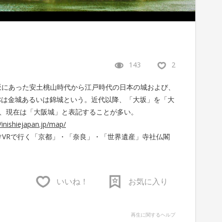
143
2
坂にあった安土桃山時代から江戸時代の日本の城および、
称は金城あるいは錦城という。近代以降、「大坂」を「大
、現在は「大阪城」と表記することが多い。
//inishiejapan.jp/map/
人観光客向けVRで行く「京都」・「奈良」・「世界遺産」寺社仏閣
いいね！
お気に入り
再生に関するヘルプ