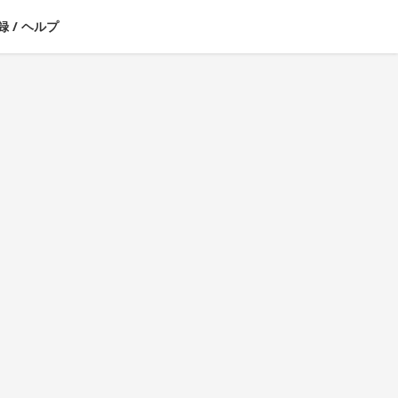
録
/
ヘルプ