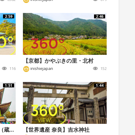
2:59
2:46
【京都】かやぶきの里・北村
116
inishiejapan
152
1:51
1:44
【世界遺産 奈良】金峯山寺（蔵王堂）
【世界遺産 奈良】吉水神社