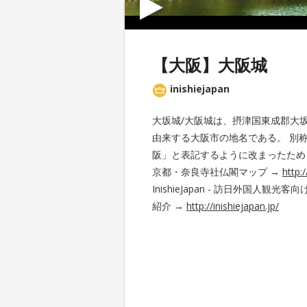
【大阪】大阪城
inishiejapan
大坂城/大阪城は、摂津国東成郡大
由来する大阪市の地名である。 別
阪」と表記するように改まったため
京都・奈良寺社仏閣マップ →
http:
InishieJapan - 訪日外国
紹介 →
http://inishiejapan.jp/