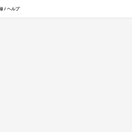
録
/
ヘルプ