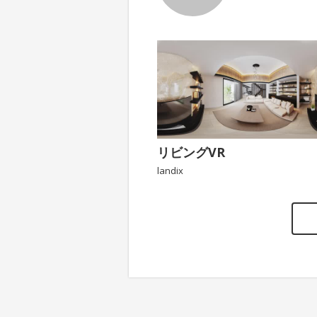
リビングVR
landix