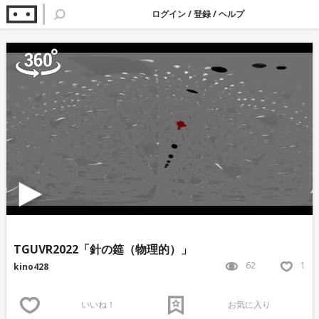
ログイン
/
登録
/
ヘルプ
TGUVR2022「針の筵（物理的）」
62
1
kino428
いいね！
お気に入り