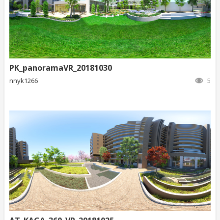
PK_panoramaVR_20181030
nnyk1266
5