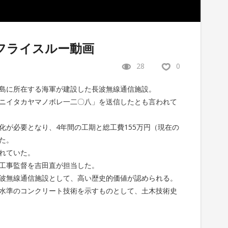
0°フライスルー動画
28
0
島に所在する海軍が建設した長波無線通信施設。
ニイタカヤマノボレ一二〇八」を送信したとも言われて
化が必要となり、4年間の工期と総工費155万円（現在の
した。
れていた。
工事監督を吉田直が担当した。
波無線通信施設として、高い歴史的価値が認められる。
水準のコンクリート技術を示すものとして、土木技術史