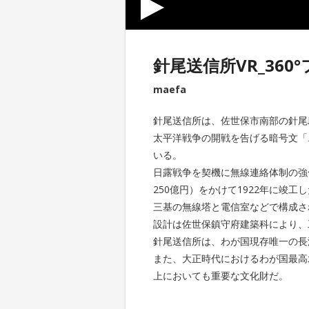
針尾送信所VR_36
maefa
針尾送信所は、佐世保市南部の針尾
太平洋戦争の開戦を告げる暗号文「
いる。
日露戦争を契機に無線連絡体制の強
250億円）をかけて1922年に竣工
三基の無線塔と電信室などで構成さ
設計は佐世保鎮守府建築科により、
針尾送信所は、わが国現存唯一の長
また、大正時代におけるわが国最高
上においても重要な文化財だ。