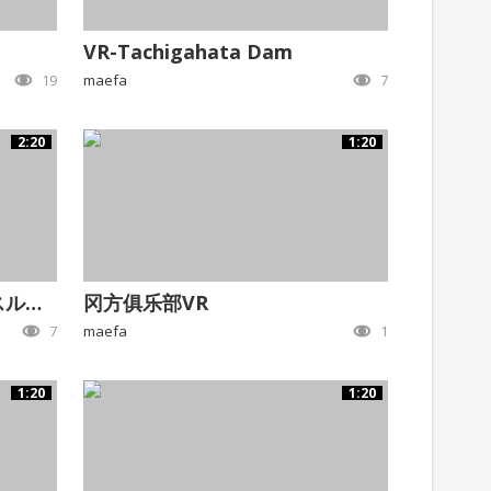
VR-Tachigahata Dam
19
maefa
7
2:20
1:20
立ヶ畑堰堤VR_360°フライスルー動画
冈方俱乐部VR
7
maefa
1
1:20
1:20