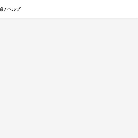
録
/
ヘルプ