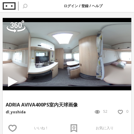
ログイン
/
登録
/
ヘルプ
ADRIA AVIVA400PS室内天球画像
52
0
dl_yoshida
いいね！
お気に入り