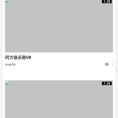
1:20
冈方俱乐部VR
maefa
1
1:20