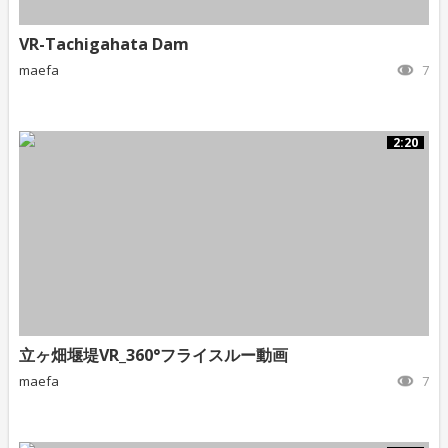
VR-Tachigahata Dam
maefa
7
2:20
立ヶ畑堰堤VR_360°フライスルー動画
maefa
7