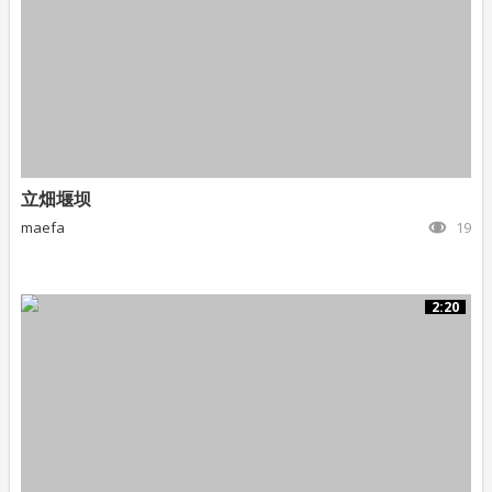
立畑堰坝
maefa
19
2:20