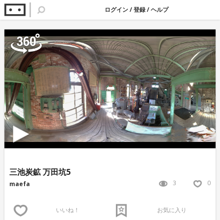
ログイン
/
登録
/
ヘルプ
三池炭鉱 万田坑5
3
0
maefa
いいね！
お気に入り