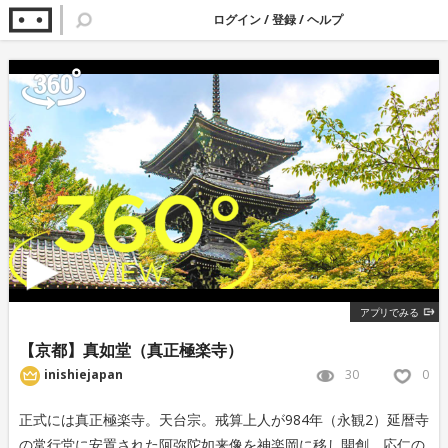
ログイン
/
登録
/
ヘルプ
アプリでみる
【京都】真如堂（真正極楽寺）
30
0
inishiejapan
正式には真正極楽寺。天台宗。戒算上人が984年（永観2）延暦寺
の常行堂に安置された阿弥陀如来像を神楽岡に移し開創。応仁の