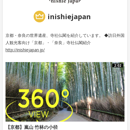
inishiejapan
京都・奈良の世界遺産、寺社仏閣を紹介しています。 ◆訪日外国
人観光客向け「京都」・「奈良」寺社仏閣紹介
http://inishiejapan.jp/
2:02
【京都】嵐山 竹林の小径