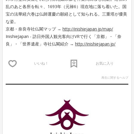
乱のあと各所を転々、1693年（元禄6）現在地に落ち着いた。国
宝の法華経六巻は仏師運慶の願経として知られる。三重塔が優美
な姿。
京都・奈良寺社仏閣マップ →
http://inishiejapan.jp/map/
InishieJapan - 訪日外国人観光客向けVRで行く「京都」・「奈
良」・「世界遺産」寺社仏閣紹介 →
http://inishiejapan.jp/
いいね！
お気に入り
再生に関するヘルプ