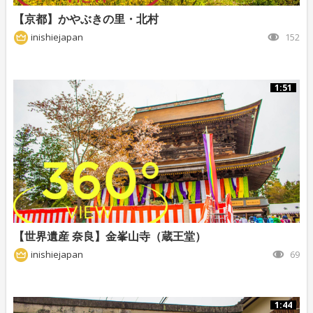
【京都】かやぶきの里・北村
inishiejapan
152
1:51
【世界遺産 奈良】金峯山寺（蔵王堂）
inishiejapan
69
1:44