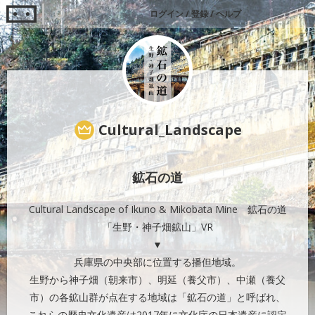
ログイン
/
登録
/
ヘルプ
Cultural_Landscape
鉱石の道
Cultural Landscape of Ikuno & Mikobata Mine 鉱石の道
「生野・神子畑鉱山」VR
▼
兵庫県の中央部に位置する播但地域。
生野から神子畑（朝来市）、明延（養父市）、中瀬（養父
市）の各鉱山群が点在する地域は「鉱石の道」と呼ばれ、
これらの歴史文化遺産は2017年に文化庁の日本遺産に認定