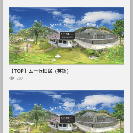
【TOP】ムーセ旧居（英語）
283