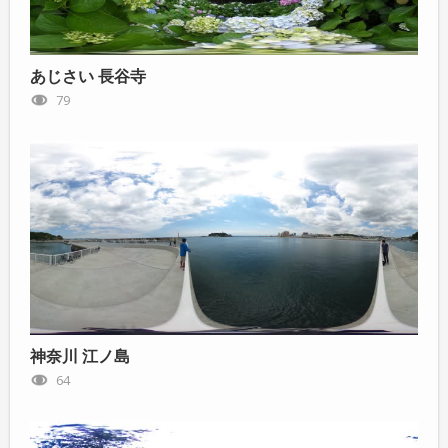
あじさい 長谷寺
79
神奈川 江ノ島
64