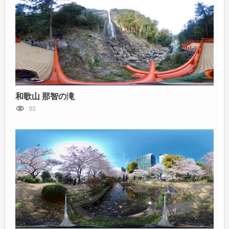
和歌山 那智の滝
93