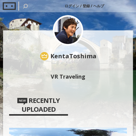
ログイン
/
登録
/
ヘルプ
KentaToshima
VR Traveling
RECENTLY
UPLOADED