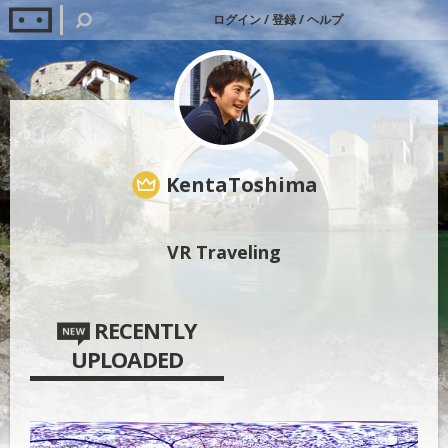
ログイン
/
登録
/
ヘルプ
KentaToshima
VR Traveling
RECENTLY
UPLOADED