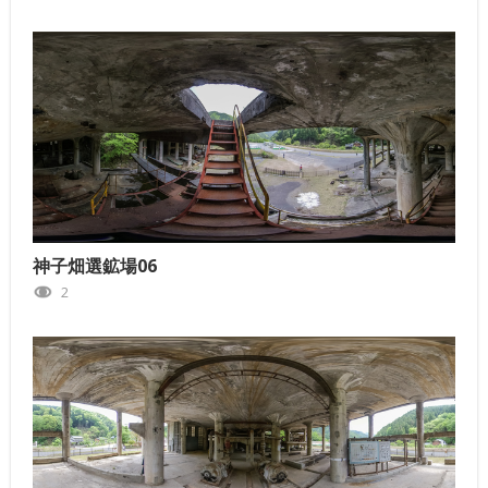
神子畑選鉱場06
2