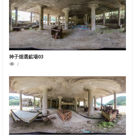
神子畑選鉱場03
2