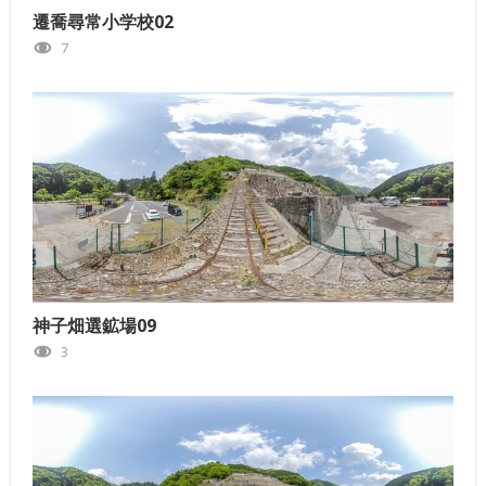
遷喬尋常小学校02
7
神子畑選鉱場09
3