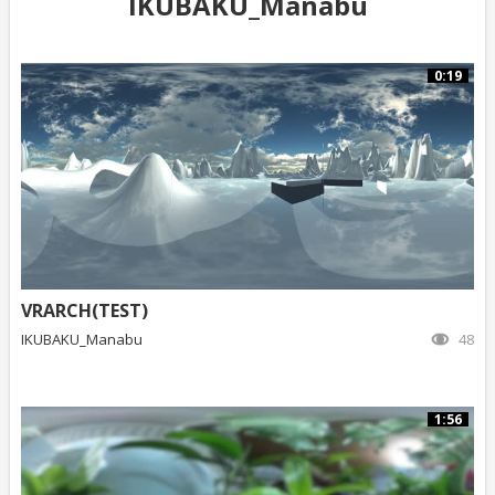
IKUBAKU_Manabu
0:19
VRARCH(TEST)
IKUBAKU_Manabu
48
1:56