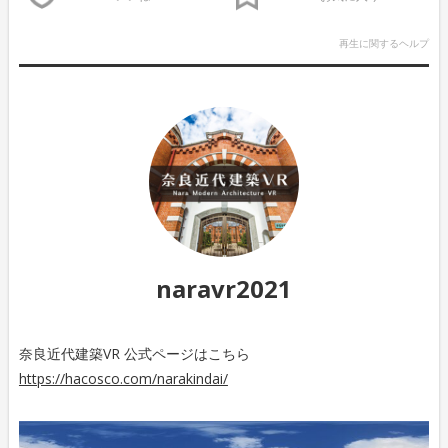
再生に関するヘルプ
naravr2021
奈良近代建築VR 公式ページはこちら
https://hacosco.com/narakindai/