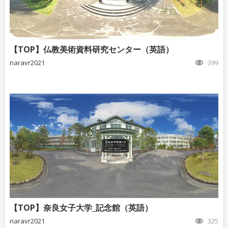
【TOP】仏教美術資料研究センター（英語）
naravr2021
399
【TOP】奈良女子大学_記念館（英語）
naravr2021
325