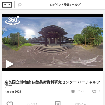
ログイン
/
登録
/
ヘルプ
奈良国立博物館 仏教美術資料研究センター バーチャルツ
アー
8179
1
naravr2021
いいね！
お気に入り