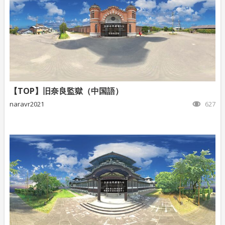
【TOP】旧奈良監獄（中国語）
naravr2021
627