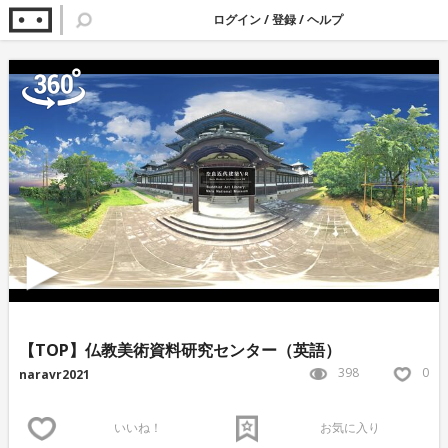
ログイン
/
登録
/
ヘルプ
【TOP】仏教美術資料研究センター（英語）
398
0
naravr2021
いいね！
お気に入り