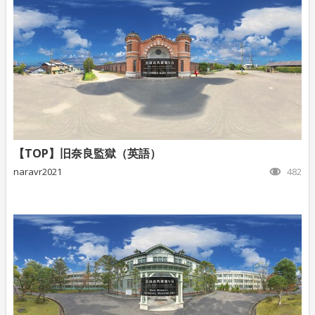
【TOP】旧奈良監獄（英語）
naravr2021
482