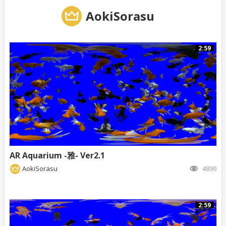
AokiSorasu
2:59
AR Aquarium -雅- Ver2.1
AokiSorasu
4899
2:59