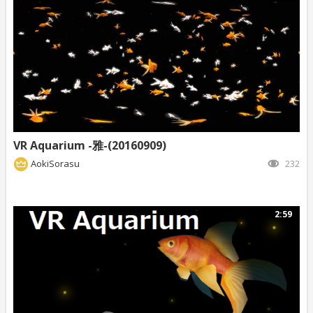
VR Aquarium -雅-(20160909)
AokiSorasu
232
2:59