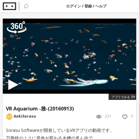
ログイン
/
登録
/
ヘルプ
アプリでみる
VR Aquarium -雅-(20160913)
231
0
AokiSorasu
Sorasu Softwareが開発しているVRアプリの動画です。
万華鏡のように景色が変わる水槽の真ん中で