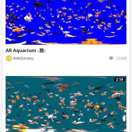
AR Aquarium -雅-
AokiSorasu
25308
2:59