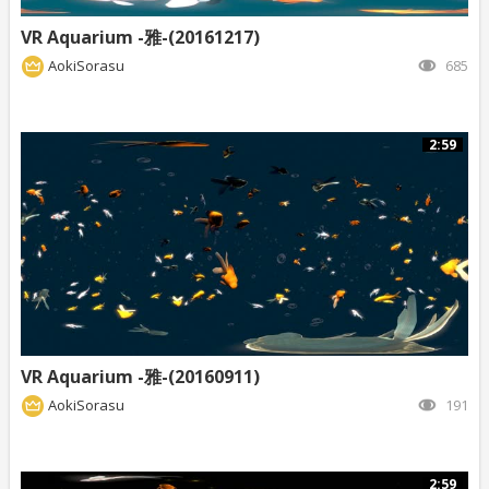
VR Aquarium -雅-(20161217)
AokiSorasu
685
2:59
VR Aquarium -雅-(20160911)
AokiSorasu
191
2:59