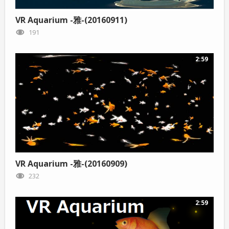
VR Aquarium -雅-(20160911)
191
2:59
VR Aquarium -雅-(20160909)
232
2:59