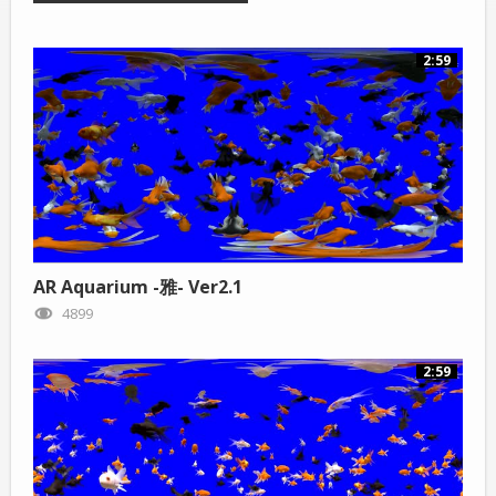
2:59
AR Aquarium -雅- Ver2.1
4899
2:59