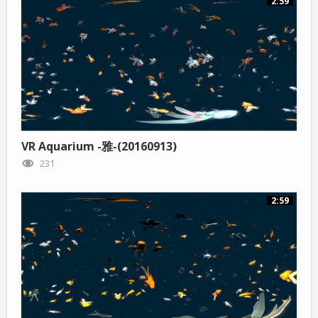
2:59
VR Aquarium -雅-(20160913)
231
2:59