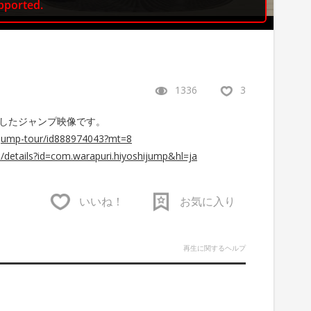
1336
3
したジャンプ映像です。
r-jump-tour/id888974043?mt=8
s/details?id=com.warapuri.hiyoshijump&hl=ja
いいね！
お気に入り
再生に関するヘルプ