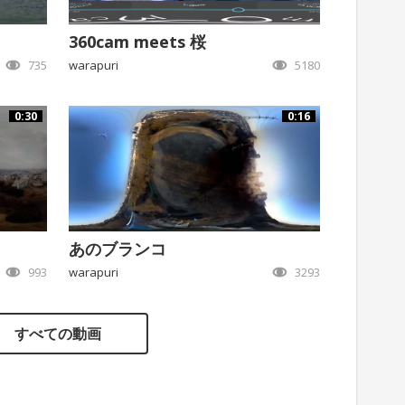
360cam meets 桜
735
warapuri
5180
0:30
0:16
あのブランコ
993
warapuri
3293
すべての動画