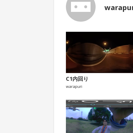
warapu
C1内回り
warapuri