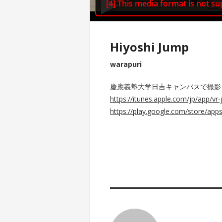
Hiyoshi Jump
warapuri
慶應義塾大学日吉キャンパスで撮影
https://itunes.apple.com/jp/app/v
https://play.google.com/store/app