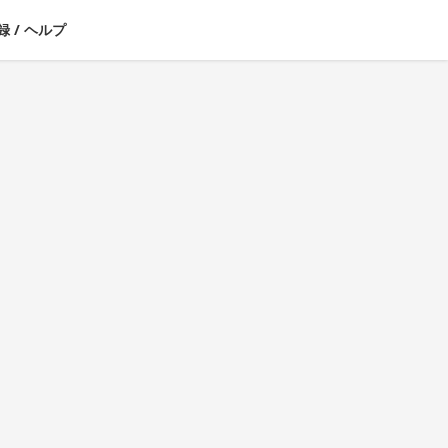
録
/
ヘルプ