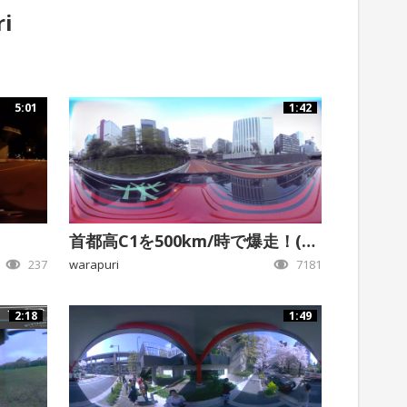
ri
5:01
1:42
首都高C1を500km/時で爆走！(嘘)
237
warapuri
7181
2:18
1:49