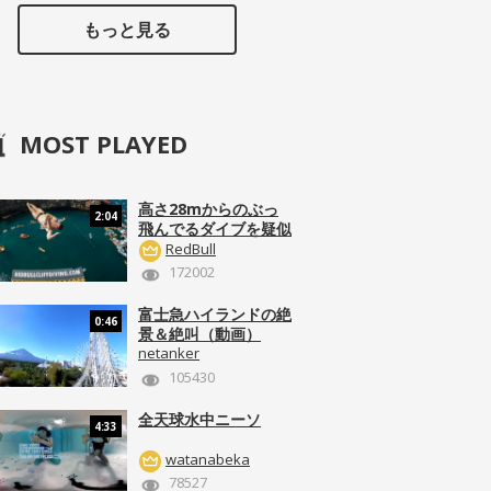
もっと見る
MOST PLAYED
高さ28mからのぶっ
2:04
飛んでるダイブを疑似
体験！
RedBull
172002
富士急ハイランドの絶
0:46
景＆絶叫（動画）
netanker
105430
全天球水中ニーソ
4:33
watanabeka
78527