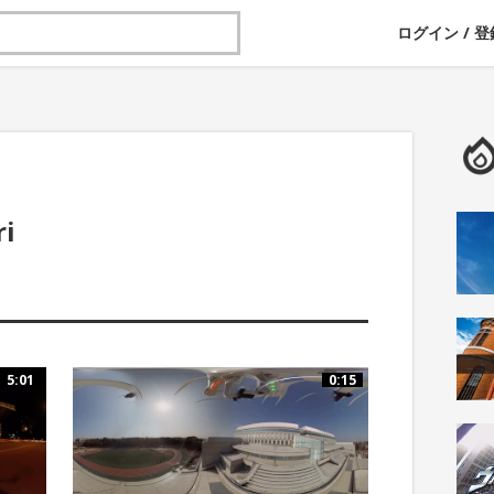
ログイン
/
登
ri
5:01
0:15