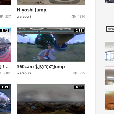
Hiyoshi Jump
237
warapuri
1336
1:42
2:18
首都高C1を500km/時で爆走！(嘘)
360cam 初めてのJump
7181
warapuri
735
1:49
0:30