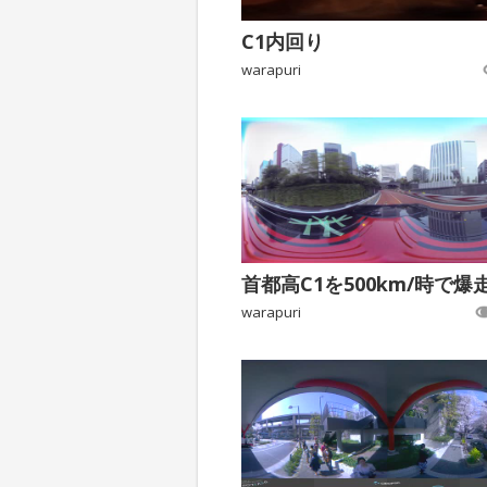
C1内回り
warapuri
warapuri