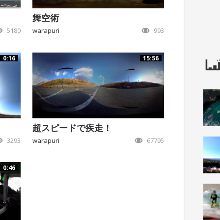
舞空術
5180
warapuri
993
0:16
15:56
超スピードで疾走！
3293
warapuri
67795
0:46