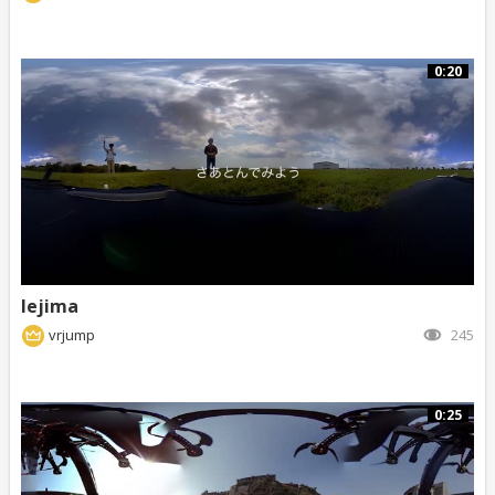
0:20
Iejima
vrjump
245
0:25