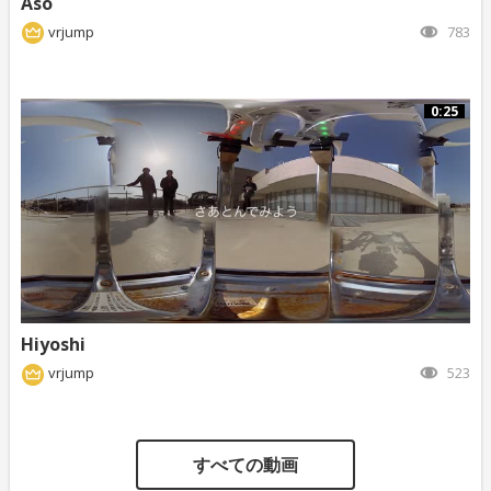
Aso
vrjump
783
0:25
Hiyoshi
vrjump
523
すべての動画