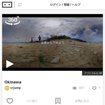
ログイン
/
登録
/
ヘルプ
アプリでみる
Okinawa
877
1
vrjump
いいね！
お気に入り