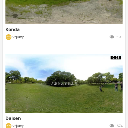
Konda
vrjump
593
0:23
Daisen
vrjump
674